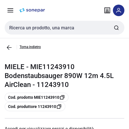
Vai alla
Vai
navigazione
alla
pagina
Cerca input
Torna indietro
MIELE - MIE11243910
Bodenstaubsauger 890W 12m 4.5L
AirClean - 11243910
copia
Cod. prodotto MIE11243910
copia
Cod. produttore 11243910
Accedi per visualizzare prezzi e disponibilità