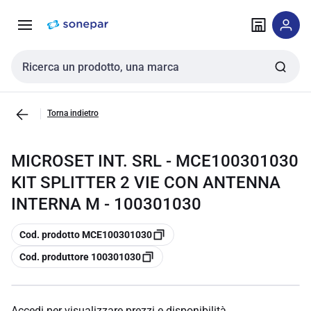
Vai alla
Vai
navigazione
alla
pagina
Cerca input
Torna indietro
MICROSET INT. SRL - MCE100301030
KIT SPLITTER 2 VIE CON ANTENNA
INTERNA M - 100301030
copia
Cod. prodotto MCE100301030
copia
Cod. produttore 100301030
Accedi per visualizzare prezzi e disponibilità