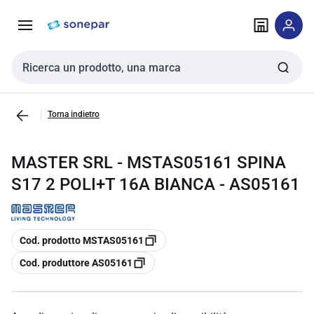
Vai alla
Vai
navigazione
alla
pagina
Cerca input
Torna indietro
MASTER SRL - MSTAS05161 SPINA
S17 2 POLI+T 16A BIANCA - AS05161
copia
Cod. prodotto MSTAS05161
copia
Cod. produttore AS05161