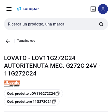
Vai alla
Vai
navigazione
alla
pagina
Cerca input
Torna indietro
LOVATO - LOV11G272C24
AUTORITENUTA MEC. G272C 24V -
11G272C24
copia
Cod. prodotto LOV11G272C24
copia
Cod. produttore 11G272C24