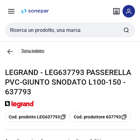
Vai alla
Vai
navigazione
alla
pagina
Cerca input
Torna indietro
LEGRAND - LEG637793 PASSERELLA
PVC-GIUNTO SNODATO L100-150 -
637793
copia
copia
Cod. prodotto LEG637793
Cod. produttore 637793