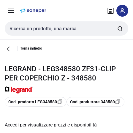
Vai alla
Vai
navigazione
alla
pagina
Cerca input
Torna indietro
LEGRAND - LEG348580 ZF31-CLIP
PER COPERCHIO Z - 348580
copia
copia
Cod. prodotto LEG348580
Cod. produttore 348580
Accedi per visualizzare prezzi e disponibilità