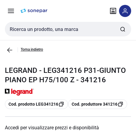
Vai alla
Vai
navigazione
alla
pagina
Cerca input
Torna indietro
LEGRAND - LEG341216 P31-GIUNTO
PIANO EP H75/100 Z - 341216
copia
copia
Cod. prodotto LEG341216
Cod. produttore 341216
Accedi per visualizzare prezzi e disponibilità