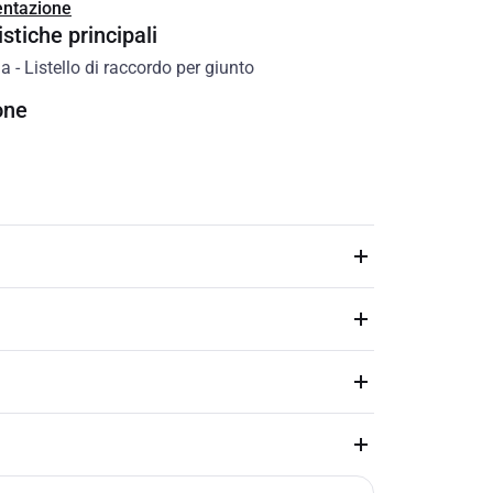
ntazione
stiche principali
ia
-
Listello di raccordo per giunto
one