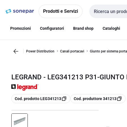
Vai alla
Vai
navigazione
alla
Prodotti e Servizi
Cerca input
pagina
Promozioni
Configuratori
Brand shop
Cataloghi
Power Distribution
Canali portacavi
Giunto per sistema porta
LEGRAND - LEG341213 P31-GIUNTO P
copia
copia
Cod. prodotto LEG341213
Cod. produttore 341213