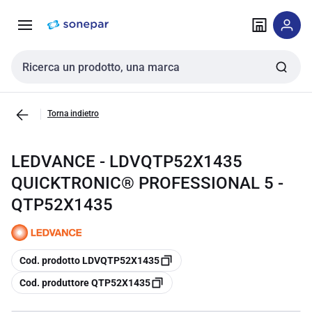
Vai alla
Vai
navigazione
alla
pagina
Cerca input
Torna indietro
LEDVANCE - LDVQTP52X1435
QUICKTRONIC® PROFESSIONAL 5 -
QTP52X1435
copia
Cod. prodotto LDVQTP52X1435
copia
Cod. produttore QTP52X1435