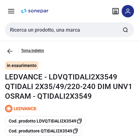
Vai alla
Vai
navigazione
alla
pagina
Cerca input
Torna indietro
in esaurimento
LEDVANCE - LDVQTIDALI2X3549
QTIDALI 2X35/49/220-240 DIM UNV1
OSRAM - QTIDALI2X3549
copia
Cod. prodotto LDVQTIDALI2X3549
copia
Cod. produttore QTIDALI2X3549