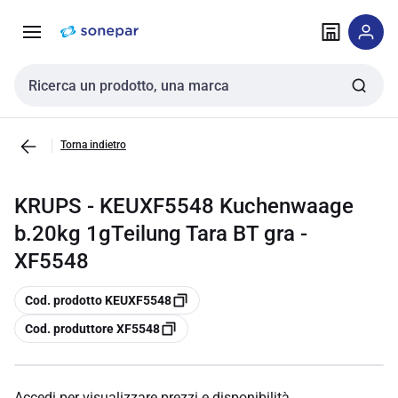
Vai alla
Vai
navigazione
alla
pagina
Cerca input
Torna indietro
KRUPS - KEUXF5548 Kuchenwaage
b.20kg 1gTeilung Tara BT gra -
XF5548
copia
Cod. prodotto KEUXF5548
copia
Cod. produttore XF5548
Accedi per visualizzare prezzi e disponibilità