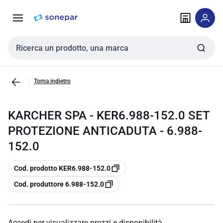
Vai alla
Vai
navigazione
alla
pagina
Cerca input
Torna indietro
KARCHER SPA - KER6.988-152.0 SET
PROTEZIONE ANTICADUTA - 6.988-
152.0
copia
Cod. prodotto KER6.988-152.0
copia
Cod. produttore 6.988-152.0
Accedi per visualizzare prezzi e disponibilità