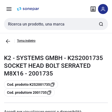
Vai alla
Vai
navigazione
alla
pagina
Cerca input
Torna indietro
K2 - SYSTEMS GMBH - K2S2001735
SOCKET HEAD BOLT SERRATED
M8X16 - 2001735
copia
Cod. prodotto K2S2001735
copia
Cod. produttore 2001735
Accedi per visualizzare prezzi e disponibilità