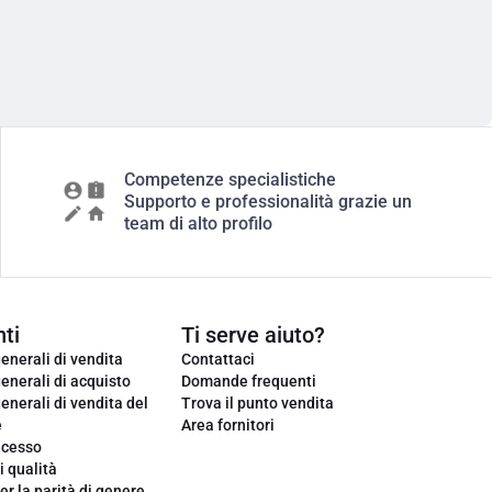
Competenze specialistiche
Supporto e professionalità grazie un
team di alto profilo
ti
Ti serve aiuto?
enerali di vendita
Contattaci
enerali di acquisto
Domande frequenti
enerali di vendita del
Trova il punto vendita
e
Area fornitori
ecesso
i qualità
er la parità di genere