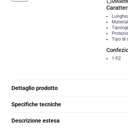
Docume
Caratteri
Lunghe
Materia
Tipolog
Protezio
Tipo di
Confezi
1
PZ
Dettaglio prodotto
Specifiche tecniche
Descrizione estesa