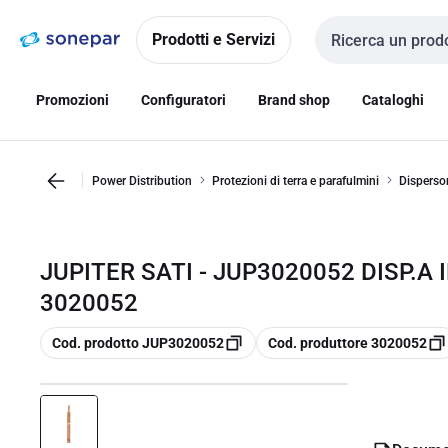
Vai alla
Vai
navigazione
alla
Prodotti e Servizi
Cerca input
pagina
Promozioni
Configuratori
Brand shop
Cataloghi
Power Distribution
Protezioni di terra e parafulmini
Dispersor
JUPITER SATI - JUP3020052 DISP.A
3020052
copia
copia
Cod. prodotto JUP3020052
Cod. produttore 3020052