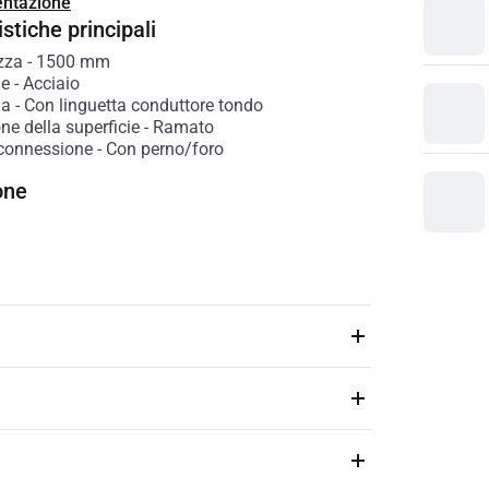
ntazione
stiche principali
zza
-
1500
mm
le
-
Acciaio
ia
-
Con linguetta conduttore tondo
ne della superficie
-
Ramato
 connessione
-
Con perno/foro
one