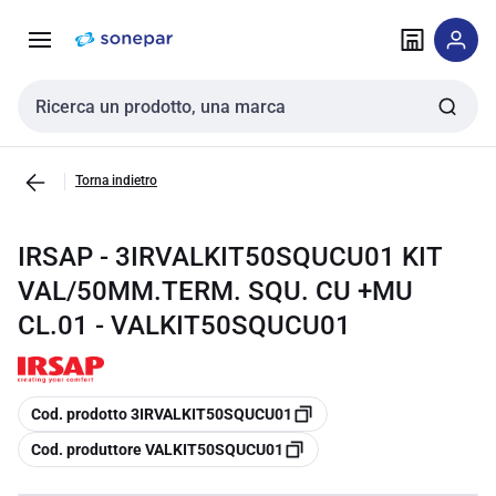
Vai alla
Vai
navigazione
alla
pagina
Cerca input
Torna indietro
IRSAP - 3IRVALKIT50SQUCU01 KIT
VAL/50MM.TERM. SQU. CU +MU
CL.01 - VALKIT50SQUCU01
copia
Cod. prodotto 3IRVALKIT50SQUCU01
copia
Cod. produttore VALKIT50SQUCU01