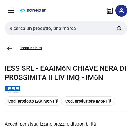
Vai alla
Vai
navigazione
alla
pagina
Cerca input
Torna indietro
IESS SRL - EAAIM6N CHIAVE NERA DI
PROSSIMITA II LIV IMQ - IM6N
copia
copia
Cod. prodotto EAAIM6N
Cod. produttore IM6N
Accedi per visualizzare prezzi e disponibilità