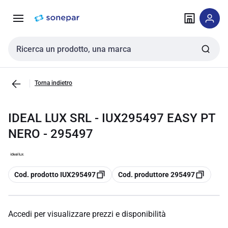
Vai alla
Vai
navigazione
alla
pagina
Cerca input
Torna indietro
IDEAL LUX SRL - IUX295497 EASY PT
NERO - 295497
copia
copia
Cod. prodotto IUX295497
Cod. produttore 295497
Accedi per visualizzare prezzi e disponibilità