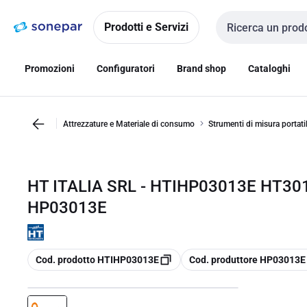
Vai alla
Vai
navigazione
alla
Prodotti e Servizi
Cerca input
pagina
Promozioni
Configuratori
Brand shop
Cataloghi
Attrezzature e Materiale di consumo
Strumenti di misura portatil
HT ITALIA SRL - HTIHP03013E HT30
HP03013E
copia
copia
Cod. prodotto HTIHP03013E
Cod. produttore HP03013E