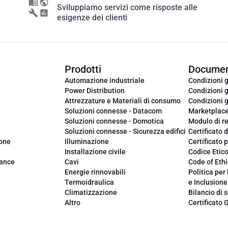
Sviluppiamo servizi come risposte alle
esigenze dei clienti
Prodotti
Documen
Automazione industriale
Condizioni g
Power Distribution
Condizioni g
Attrezzature e Materiali di consumo
Condizioni g
Soluzioni connesse - Datacom
Marketplac
Soluzioni connesse - Domotica
Modulo di r
Soluzioni connesse - Sicurezza edifici
Certificato d
ione
Illuminazione
Certificato p
Installazione civile
Codice Etic
iance
Cavi
Code of Ethi
Energie rinnovabili
Politica per 
Termoidraulica
e Inclusione
Climatizzazione
Bilancio di s
Altro
Certificato 