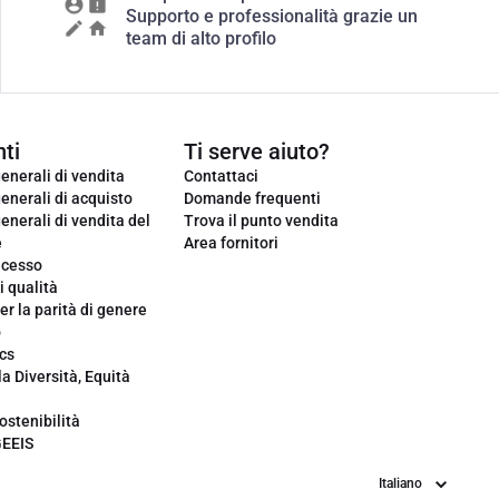
Supporto e professionalità grazie un
team di alto profilo
ti
Ti serve aiuto?
enerali di vendita
Contattaci
enerali di acquisto
Domande frequenti
enerali di vendita del
Trova il punto vendita
e
Area fornitori
ecesso
i qualità
er la parità di genere
o
cs
la Diversità, Equità
ostenibilità
GEEIS
Lingua