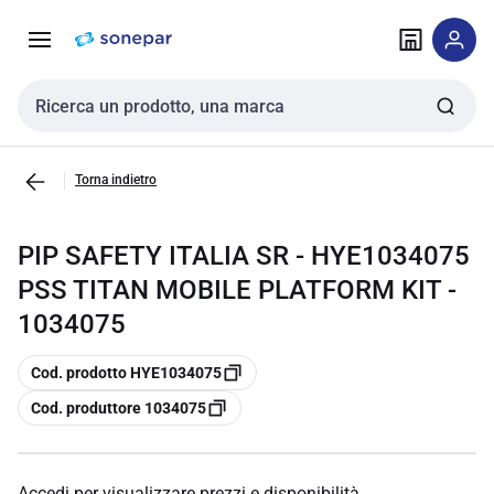
Vai alla
Vai
navigazione
alla
pagina
Cerca input
Torna indietro
PIP SAFETY ITALIA SR - HYE1034075
PSS TITAN MOBILE PLATFORM KIT -
1034075
copia
Cod. prodotto HYE1034075
copia
Cod. produttore 1034075
Accedi per visualizzare prezzi e disponibilità