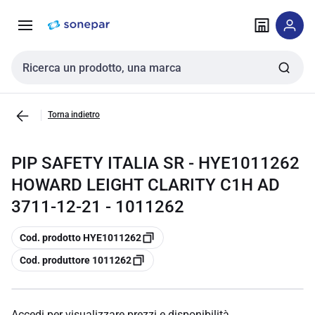
Vai alla
Vai
navigazione
alla
pagina
Cerca input
Torna indietro
PIP SAFETY ITALIA SR - HYE1011262
HOWARD LEIGHT CLARITY C1H AD
3711-12-21 - 1011262
copia
Cod. prodotto HYE1011262
copia
Cod. produttore 1011262
Accedi per visualizzare prezzi e disponibilità