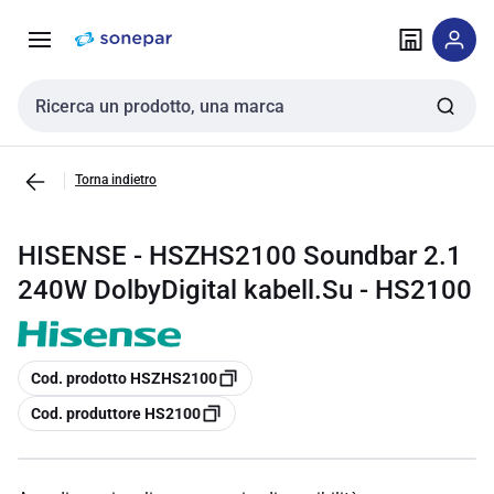
Vai alla
Vai
navigazione
alla
pagina
Cerca input
Torna indietro
HISENSE - HSZHS2100 Soundbar 2.1
240W DolbyDigital kabell.Su - HS2100
copia
Cod. prodotto HSZHS2100
copia
Cod. produttore HS2100