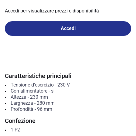
Accedi per visualizzare prezzi e disponibilità
Accedi
Caratteristiche principali
Tensione d'esercizio
-
230
V
Con alimentatore
-
sì
Altezza
-
230
mm
Larghezza
-
280
mm
Profondità
-
96
mm
Confezione
1
PZ