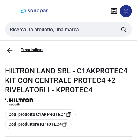
Vai alla
Vai
navigazione
alla
pagina
Cerca input
Torna indietro
HILTRON LAND SRL - C1AKPROTEC4
KIT CON CENTRALE PROTEC4 +2
RIVELATORI I - KPROTEC4
copia
Cod. prodotto C1AKPROTEC4
copia
Cod. produttore KPROTEC4