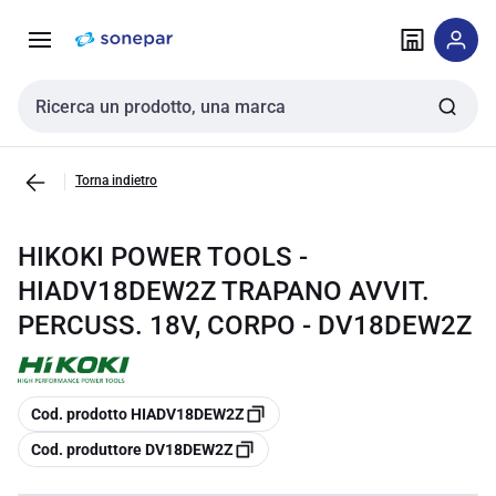
Vai alla
Vai
navigazione
alla
pagina
Cerca input
Torna indietro
HIKOKI POWER TOOLS -
HIADV18DEW2Z TRAPANO AVVIT.
PERCUSS. 18V, CORPO - DV18DEW2Z
copia
Cod. prodotto HIADV18DEW2Z
copia
Cod. produttore DV18DEW2Z