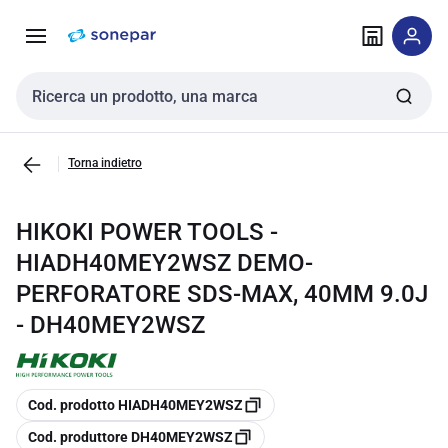
Vai alla
Vai
navigazione
alla
pagina
Cerca input
Torna indietro
HIKOKI POWER TOOLS -
HIADH40MEY2WSZ DEMO-
PERFORATORE SDS-MAX, 40MM 9.0J
- DH40MEY2WSZ
copia
Cod. prodotto HIADH40MEY2WSZ
copia
Cod. produttore DH40MEY2WSZ