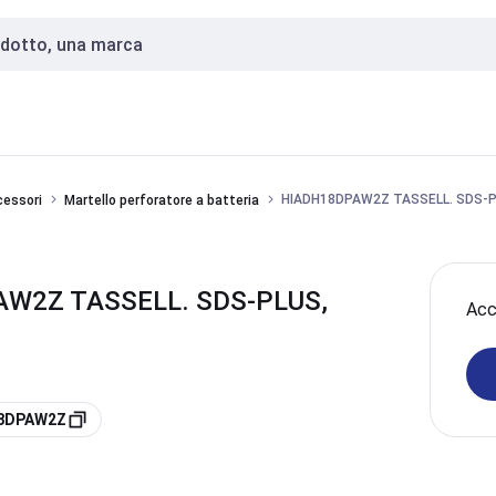
HIADH18DPAW2Z TASSELL. SDS-P
ccessori
Martello perforatore a batteria
AW2Z TASSELL. SDS-PLUS,
Acce
18DPAW2Z