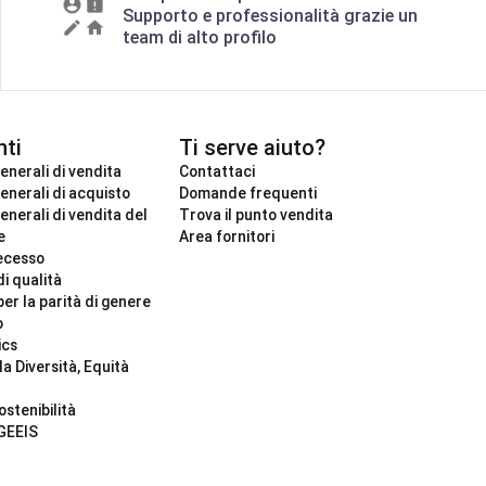
Supporto e professionalità grazie un
team di alto profilo
ti
Ti serve aiuto?
enerali di vendita
Contattaci
enerali di acquisto
Domande frequenti
enerali di vendita del
Trova il punto vendita
e
Area fornitori
ecesso
di qualità
per la parità di genere
o
ics
la Diversità, Equità
ostenibilità
 GEEIS