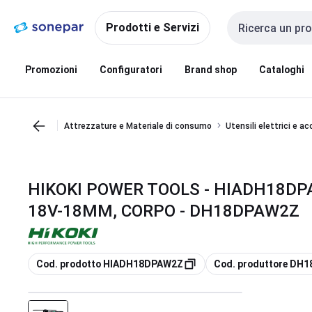
Vai alla
Vai
navigazione
alla
Prodotti e Servizi
Cerca input
pagina
Promozioni
Configuratori
Brand shop
Cataloghi
Attrezzature e Materiale di consumo
Utensili elettrici e a
HIKOKI POWER TOOLS - HIADH18DP
18V-18MM, CORPO - DH18DPAW2Z
copia
copia
Cod. prodotto HIADH18DPAW2Z
Cod. produttore DH