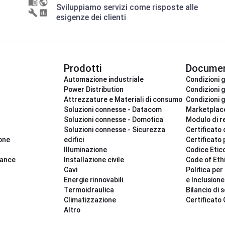
Sviluppiamo servizi come risposte alle
esigenze dei clienti
Prodotti
Documen
Automazione industriale
Condizioni g
Power Distribution
Condizioni g
Attrezzature e Materiali di consumo
Condizioni g
Soluzioni connesse - Datacom
Marketplac
Soluzioni connesse - Domotica
Modulo di r
Soluzioni connesse - Sicurezza
Certificato 
ione
edifici
Certificato 
Illuminazione
Codice Etic
iance
Installazione civile
Code of Eth
Cavi
Politica per 
Energie rinnovabili
e Inclusione
Termoidraulica
Bilancio di s
Climatizzazione
Certificato
Altro