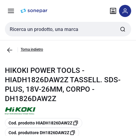
Vai alla
Vai
navigazione
alla
pagina
Cerca input
Torna indietro
HIKOKI POWER TOOLS -
HIADH1826DAW2Z TASSELL. SDS-
PLUS, 18V-26MM, CORPO -
DH1826DAW2Z
copia
Cod. prodotto HIADH1826DAW2Z
copia
Cod. produttore DH1826DAW2Z