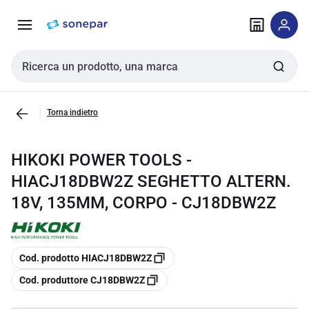
Vai alla
Vai
navigazione
alla
pagina
Cerca input
Torna indietro
HIKOKI POWER TOOLS -
HIACJ18DBW2Z SEGHETTO ALTERN.
18V, 135MM, CORPO - CJ18DBW2Z
copia
Cod. prodotto HIACJ18DBW2Z
copia
Cod. produttore CJ18DBW2Z