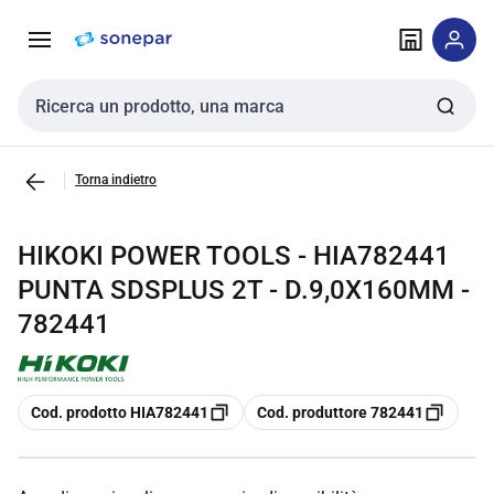
Vai alla
Vai
navigazione
alla
pagina
Cerca input
Torna indietro
HIKOKI POWER TOOLS - HIA782441
PUNTA SDSPLUS 2T - D.9,0X160MM -
782441
copia
copia
Cod. prodotto HIA782441
Cod. produttore 782441