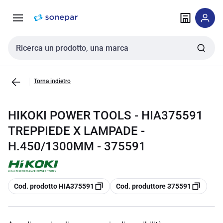
Vai alla
Vai
navigazione
alla
pagina
Cerca input
Torna indietro
HIKOKI POWER TOOLS - HIA375591
TREPPIEDE X LAMPADE -
H.450/1300MM - 375591
copia
copia
Cod. prodotto HIA375591
Cod. produttore 375591