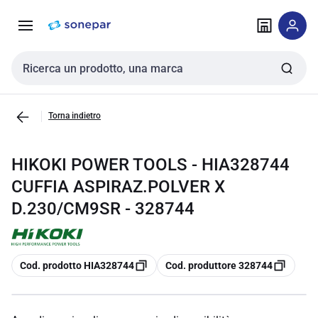
Vai alla
Vai
navigazione
alla
pagina
Cerca input
Torna indietro
HIKOKI POWER TOOLS - HIA328744
CUFFIA ASPIRAZ.POLVER X
D.230/CM9SR - 328744
copia
copia
Cod. prodotto HIA328744
Cod. produttore 328744