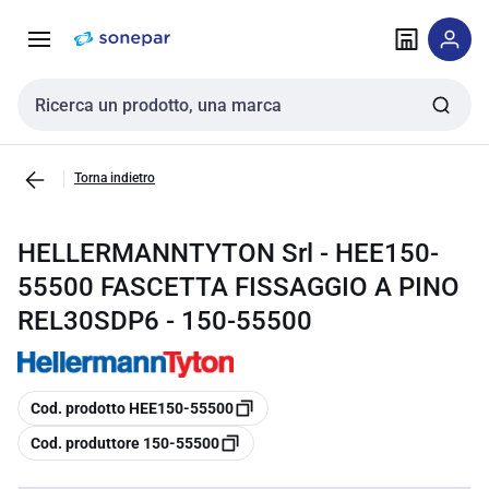
Vai alla
Vai
navigazione
alla
pagina
Cerca input
Torna indietro
HELLERMANNTYTON Srl - HEE150-
55500 FASCETTA FISSAGGIO A PINO
REL30SDP6 - 150-55500
copia
Cod. prodotto HEE150-55500
copia
Cod. produttore 150-55500