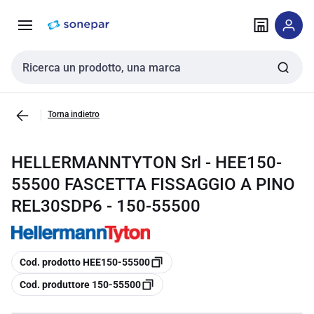
Vai alla
Vai
navigazione
alla
pagina
Cerca input
Torna indietro
HELLERMANNTYTON Srl - HEE150-
55500 FASCETTA FISSAGGIO A PINO
REL30SDP6 - 150-55500
copia
Cod. prodotto HEE150-55500
copia
Cod. produttore 150-55500