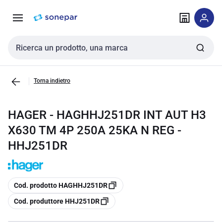
Vai alla
Vai
navigazione
alla
pagina
Cerca input
Torna indietro
HAGER - HAGHHJ251DR INT AUT H3
X630 TM 4P 250A 25KA N REG -
HHJ251DR
copia
Cod. prodotto HAGHHJ251DR
copia
Cod. produttore HHJ251DR