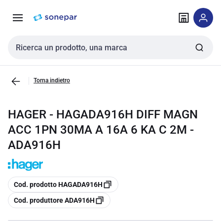
Vai alla
Vai
navigazione
alla
pagina
Cerca input
Torna indietro
HAGER - HAGADA916H DIFF MAGN
ACC 1PN 30MA A 16A 6 KA C 2M -
ADA916H
copia
Cod. prodotto HAGADA916H
copia
Cod. produttore ADA916H