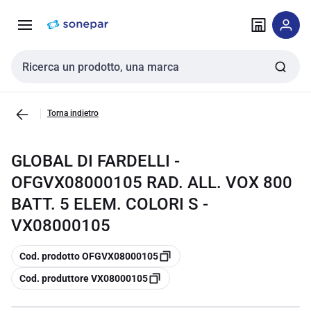
Vai alla
Vai
navigazione
alla
pagina
Cerca input
Torna indietro
GLOBAL DI FARDELLI -
OFGVX08000105 RAD. ALL. VOX 800
BATT. 5 ELEM. COLORI S -
VX08000105
copia
Cod. prodotto OFGVX08000105
copia
Cod. produttore VX08000105