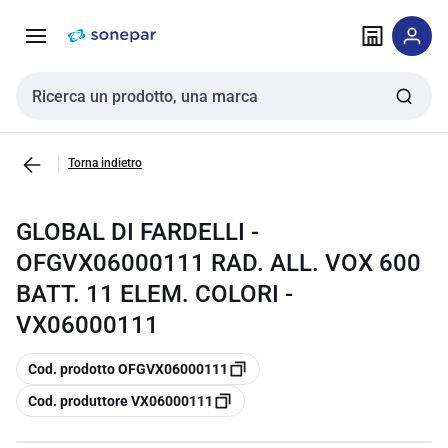
Vai alla
Vai
navigazione
alla
pagina
Cerca input
Torna indietro
GLOBAL DI FARDELLI -
OFGVX06000111 RAD. ALL. VOX 600
BATT. 11 ELEM. COLORI -
VX06000111
copia
Cod. prodotto OFGVX06000111
copia
Cod. produttore VX06000111