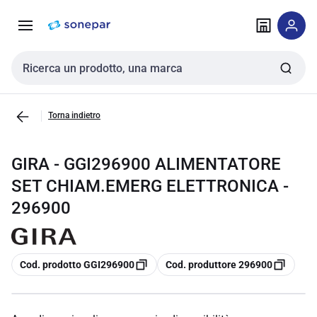
Vai alla
Vai
navigazione
alla
pagina
Cerca input
Torna indietro
GIRA - GGI296900 ALIMENTATORE
SET CHIAM.EMERG ELETTRONICA -
296900
copia
copia
Cod. prodotto GGI296900
Cod. produttore 296900