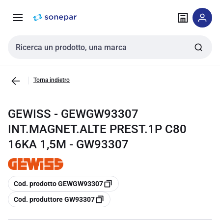
Vai alla
Vai
navigazione
alla
pagina
Cerca input
Torna indietro
GEWISS - GEWGW93307
INT.MAGNET.ALTE PREST.1P C80
16KA 1,5M - GW93307
copia
Cod. prodotto GEWGW93307
copia
Cod. produttore GW93307