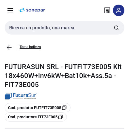
Vai alla
Vai
navigazione
alla
pagina
Cerca input
Torna indietro
FUTURASUN SRL - FUTFIT73E005 Kit
18x460W+Inv6kW+Bat10k+Ass.5a -
FIT73E005
copia
Cod. prodotto FUTFIT73E005
copia
Cod. produttore FIT73E005