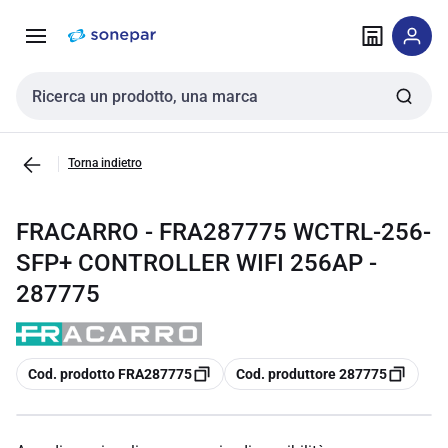
Vai alla
Vai
navigazione
alla
pagina
Cerca input
Torna indietro
FRACARRO - FRA287775 WCTRL-256-
SFP+ CONTROLLER WIFI 256AP -
287775
copia
copia
Cod. prodotto FRA287775
Cod. produttore 287775