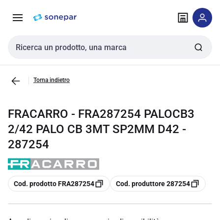
Vai alla
Vai
navigazione
alla
pagina
Cerca input
Torna indietro
FRACARRO - FRA287254 PALOCB3
2/42 PALO CB 3MT SP2MM D42 -
287254
copia
copia
Cod. prodotto FRA287254
Cod. produttore 287254