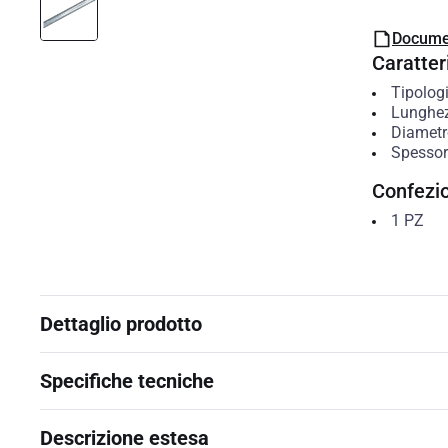
Docume
Caratteri
Tipolog
Lunghe
Diametr
Spessor
Confezi
1
PZ
Dettaglio prodotto
Specifiche tecniche
Descrizione estesa