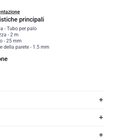
ntazione
stiche principali
ia
-
Tubo per palo
zza
-
2
m
o
-
25
mm
e della parete
-
1.5
mm
one