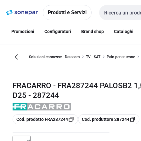
Vai alla
Vai
navigazione
alla
Prodotti e Servizi
Cerca input
pagina
Promozioni
Configuratori
Brand shop
Cataloghi
Soluzioni connesse - Datacom
TV - SAT
Palo per antenne
FRACARRO - FRA287244 PALOSB2 1,
D25 - 287244
copia
copia
Cod. prodotto FRA287244
Cod. produttore 287244