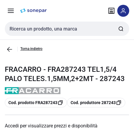
Vai alla
Vai
navigazione
alla
pagina
Cerca input
Torna indietro
FRACARRO - FRA287243 TEL1,5/4
PALO TELES.1,5MM,2+2MT - 287243
copia
copia
Cod. prodotto FRA287243
Cod. produttore 287243
Accedi per visualizzare prezzi e disponibilità