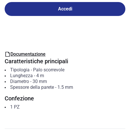
Accedi
Documentazione
Caratteristiche principali
Tipologia
-
Palo scorrevole
Lunghezza
-
4
m
Diametro
-
30
mm
Spessore della parete
-
1.5
mm
Confezione
1
PZ