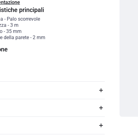
ntazione
stiche principali
ia
-
Palo scorrevole
zza
-
3
m
o
-
35
mm
e della parete
-
2
mm
one