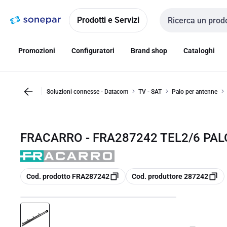
Vai alla
Vai
navigazione
alla
Prodotti e Servizi
Cerca input
pagina
Promozioni
Configuratori
Brand shop
Cataloghi
Soluzioni connesse - Datacom
TV - SAT
Palo per antenne
FRACARRO - FRA287242 TEL2/6 PAL
copia
copia
Cod. prodotto FRA287242
Cod. produttore 287242