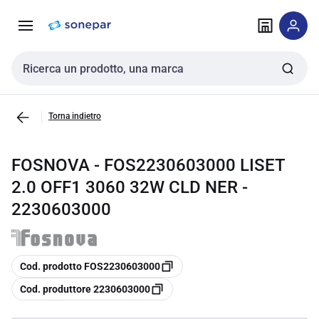
Vai alla
Vai
navigazione
alla
pagina
Cerca input
Torna indietro
FOSNOVA - FOS2230603000 LISET
2.0 OFF1 3060 32W CLD NER -
2230603000
copia
Cod. prodotto FOS2230603000
copia
Cod. produttore 2230603000