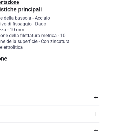
ntazione
stiche principali
e della bussola
-
Acciaio
ivo di fissaggio
-
Dado
zza
-
10
mm
ne della filettatura metrica
-
10
ne della superficie
-
Con zincatura
lettrolitica
one