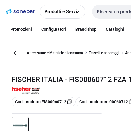
Vai alla
Vai
navigazione
alla
Prodotti e Servizi
Cerca input
pagina
Promozioni
Configuratori
Brand shop
Cataloghi
Attrezzature e Materiale di consumo
Tasselli e ancoraggi
Anc
FISCHER ITALIA - FIS00060712 FZA 
copia
copia
Cod. prodotto FIS00060712
Cod. produttore 00060712