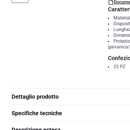
Docume
Caratteri
Material
Disposit
Lunghe
Dimensio
Protezio
galvanica/e
Confezi
25
PZ
Dettaglio prodotto
Specifiche tecniche
Descrizione estesa