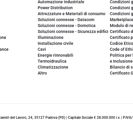
Automazione industriale
Condizioni g
Power Distribution
Condizioni g
Attrezzature e Materiali di consumo
Condizioni g
Soluzioni connesse - Datacom
Marketplac
Soluzioni connesse - Domotica
Modulo di r
Soluzioni connesse - Sicurezza edifici
Certificato d
ione
Illuminazione
Certificato p
Installazione civile
Codice Etic
iance
Cavi
Code of Ethi
Energie rinnovabili
Politica per 
Termoidraulica
e Inclusione
Climatizzazione
Bilancio di s
Altro
Certificato 
 Maestri del Lavoro, 24, 35127 Padova (PD) | Capitale Sociale € 28.000.000 i.v. | P