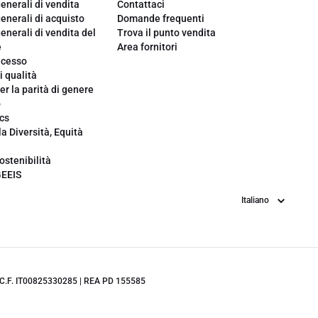
enerali di vendita
Contattaci
enerali di acquisto
Domande frequenti
enerali di vendita del
Trova il punto vendita
e
Area fornitori
ecesso
i qualità
er la parità di genere
o
cs
la Diversità, Equità
ostenibilità
GEEIS
Lingua
.IVA/C.F. IT00825330285 | REA PD 155585