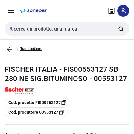
Vai alla
Vai
navigazione
alla
pagina
Cerca input
Torna indietro
FISCHER ITALIA - FIS00553127 SB
280 NE SIG.BITUMINOSO - 00553127
copia
Cod. prodotto FIS00553127
copia
Cod. produttore 00553127