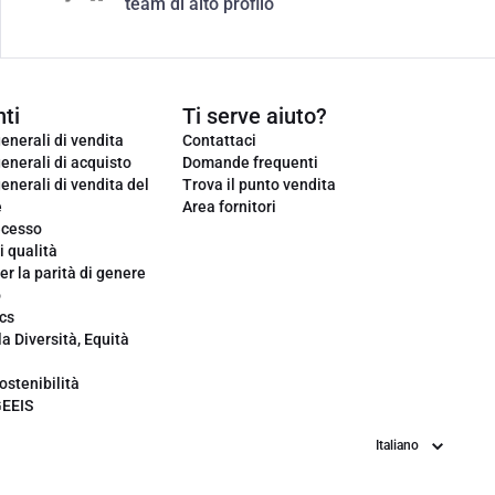
team di alto profilo
ti
Ti serve aiuto?
enerali di vendita
Contattaci
enerali di acquisto
Domande frequenti
enerali di vendita del
Trova il punto vendita
e
Area fornitori
ecesso
i qualità
er la parità di genere
o
cs
la Diversità, Equità
ostenibilità
GEEIS
Lingua