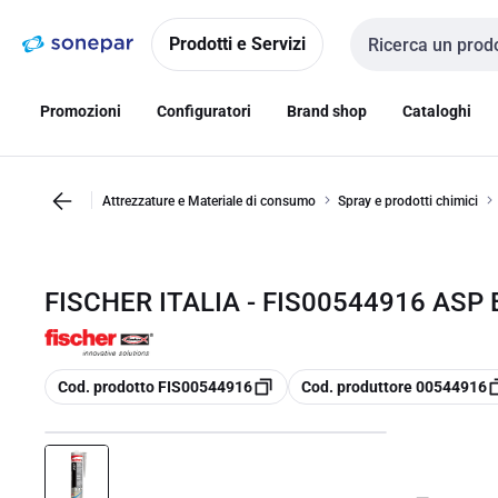
Vai alla
Vai
navigazione
alla
Prodotti e Servizi
Cerca input
pagina
Promozioni
Configuratori
Brand shop
Cataloghi
Attrezzature e Materiale di consumo
Spray e prodotti chimici
FISCHER ITALIA - FIS00544916 ASP 
copia
copia
Cod. prodotto FIS00544916
Cod. produttore 00544916