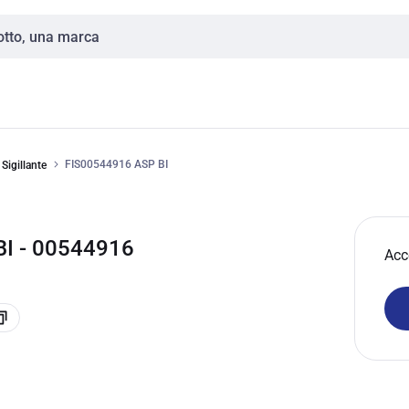
FIS00544916 ASP BI
Sigillante
BI - 00544916
Acc