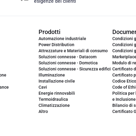
esigenze dei clienti
Prodotti
Documen
Automazione industriale
Condizioni g
Power Distribution
Condizioni g
Attrezzature e Materiali di consumo
Condizioni g
Soluzioni connesse - Datacom
Marketplac
Soluzioni connesse - Domotica
Modulo di r
Soluzioni connesse - Sicurezza edifici
Certificato d
ione
Illuminazione
Certificato p
Installazione civile
Codice Etic
iance
Cavi
Code of Ethi
Energie rinnovabili
Politica per 
Termoidraulica
e Inclusione
Climatizzazione
Bilancio di s
Altro
Certificato 