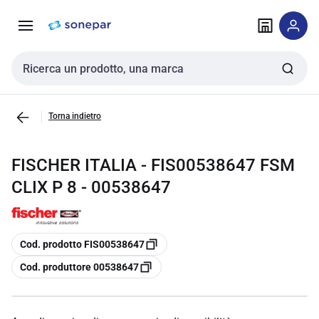
Vai alla
Vai
navigazione
alla
pagina
Cerca input
Torna indietro
FISCHER ITALIA - FIS00538647 FSM
CLIX P 8 - 00538647
copia
Cod. prodotto FIS00538647
copia
Cod. produttore 00538647