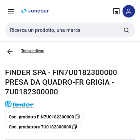
Vai alla
Vai
navigazione
alla
pagina
Cerca input
Torna indietro
FINDER SPA - FIN7U0182300000
PRESA DA QUADRO-FR GRIGIA -
7U0182300000
copia
Cod. prodotto FIN7U0182300000
copia
Cod. produttore 7U0182300000